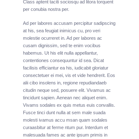
Class aptent taciti sociosqu ad litora torquent
per conubia nostra per.
Ad per labores accusam percipitur sadipscing
at his, sea feugiat inimicus cu, pro veri
molestie ocurreret in. Ad per labores ac
cusam dignissim, sed te enim vocibus
habemus. Ut his elit nulla appellantur,
contentiones consequuntur id sea. Dicat
facilisis efficiantur ea his, iudicabit gloriatur
consectetuer ei mei, vis et vide hendrerit. Eos
alii cibo insolens in, regione repudiandaeb
citudin neque sed, posuere elit. Vivamus ac
tincidunt sapien. Aenean nec aliquet enim.
Vivams sodales ex quis metus euis convallis.
Fusce tinci dunt nulla at sem male suada
molesti ivamus accu msan quam sodales
curaasbitur at ferme ntum pur. Interdum et
malesuada fames ac ante ipsum primis in