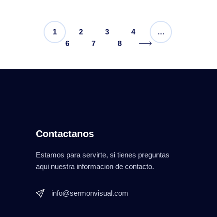
1
2
3
4
…
6
7
8
Contactanos
Estamos para servirte, si tienes preguntas
aqui nuestra informacion de contacto.
info@sermonvisual.com