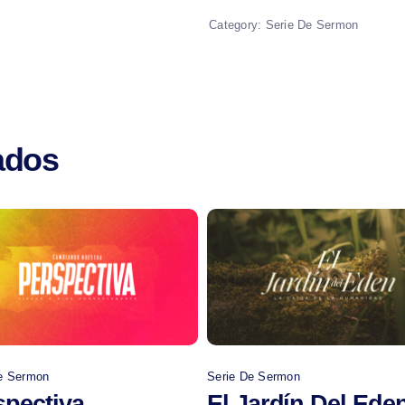
Category:
Serie De Sermon
ados
Comprar
Comprar
e Sermon
Serie De Sermon
spectiva
El Jardín Del Ede