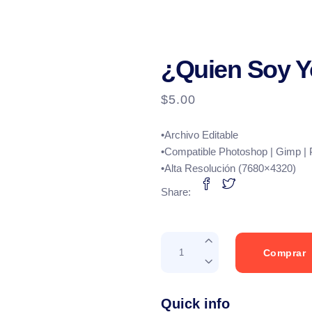
¿Quien Soy 
$
5.00
•Archivo Editable
•Compatible Photoshop | Gimp |
•Alta Resolución (7680×4320)
Share:
¿Quien
Comprar
Soy
Yo?
quantity
Quick info