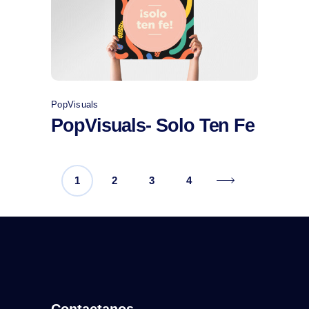
Comprar
PopVisuals
PopVisuals- Solo Ten Fe
1
2
3
4
Contactanos