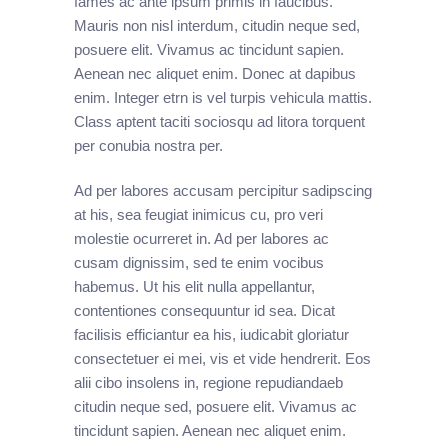
fames ac ante ipsum primis in faucibus.
Mauris non nisl interdum, citudin neque sed,
posuere elit. Vivamus ac tincidunt sapien.
Aenean nec aliquet enim. Donec at dapibus
enim. Integer etrn is vel turpis vehicula mattis.
Class aptent taciti sociosqu ad litora torquent
per conubia nostra per.
Ad per labores accusam percipitur sadipscing
at his, sea feugiat inimicus cu, pro veri
molestie ocurreret in. Ad per labores ac
cusam dignissim, sed te enim vocibus
habemus. Ut his elit nulla appellantur,
contentiones consequuntur id sea. Dicat
facilisis efficiantur ea his, iudicabit gloriatur
consectetuer ei mei, vis et vide hendrerit. Eos
alii cibo insolens in, regione repudiandaeb
citudin neque sed, posuere elit. Vivamus ac
tincidunt sapien. Aenean nec aliquet enim.