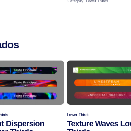
Category:
Lower Thirds
ados
Comprar
Comprar
hirds
Lower Thirds
nt Dispersion
Texture Waves Lo