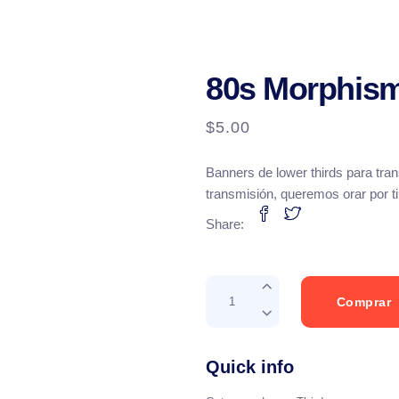
80s Morphism
$
5.00
Banners de lower thirds para tra
transmisión, queremos orar por t
Share:
80s
Comprar
Morphism
Vol
1
Quick info
quantity