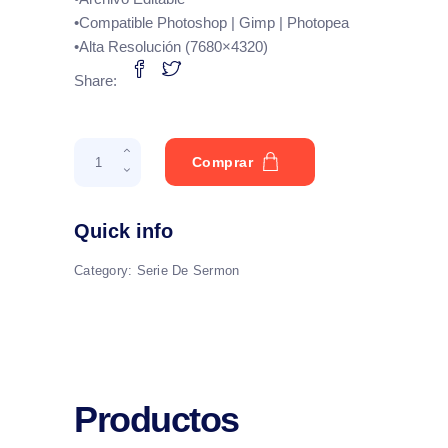
•Compatible Photoshop | Gimp | Photopea
•Alta Resolución (7680×4320)
Share:
Regresando
Comprar
A
La
Palabra
Quick info
quantity
Category:
Serie De Sermon
Productos