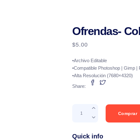
Ofrendas- Col
$
5.00
•Archivo Editable
•Compatible Photoshop | Gimp |
•Alta Resolución (7680×4320)
Share:
Ofrendas-
Comprar
Colorful
Glass
quantity
Quick info