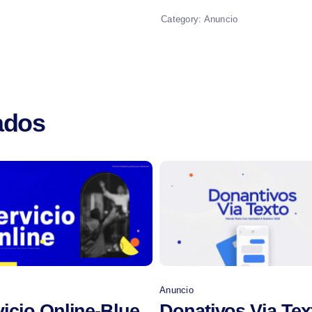
Category:
Anuncio
ados
Comprar
Comprar
o
Anuncio
vicio Online-Blue
Donativos Via Tex