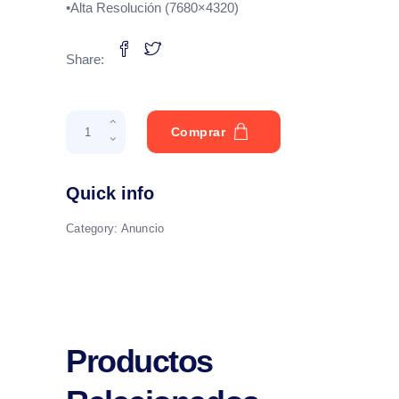
•Alta Resolución (7680×4320)
Share:
LiveStream-
Comprar
Wave
quantity
Quick info
Category:
Anuncio
Productos