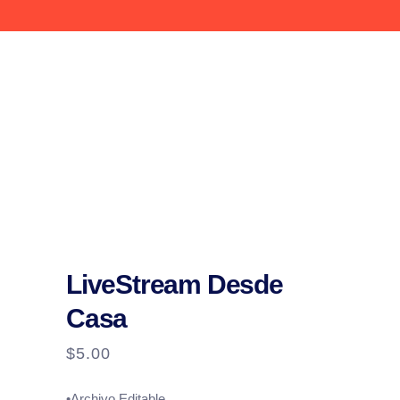
LiveStream Desde
Casa
$
5.00
•Archivo Editable