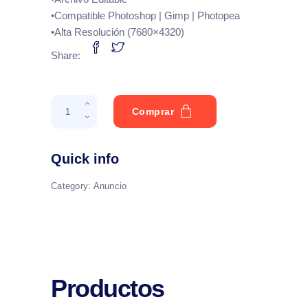
•Compatible Photoshop | Gimp | Photopea
•Alta Resolución (7680×4320)
Share:
LiveStream
Comprar
Desde
Casa
quantity
Quick info
Category:
Anuncio
Productos