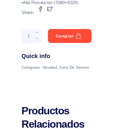
•Alta Resolución (7680×4320)
Share:
Esta
Comprar
Es
La
Temporada
Quick info
quantity
Categories:
Navidad
,
Serie De Sermon
Productos
Relacionados