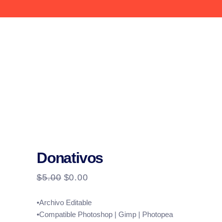
Donativos
ORIGINAL
CURRENT
$
5.00
$
0.00
PRICE
PRICE
WAS:
IS:
•Archivo Editable
$5.00.
$0.00.
•Compatible Photoshop | Gimp | Photopea