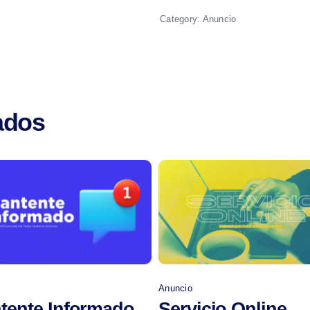
Category:
Anuncio
ados
Comprar
Comprar
o
Anuncio
tente Informado
Servicio Online