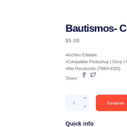
Bautismos- Co
$
5.00
•Archivo Editable
•Compatible Photoshop | Gimp |
•Alta Resolución (7680×4320)
Share:
Bautismos-
Comprar
Colorful
Glass
quantity
Quick info