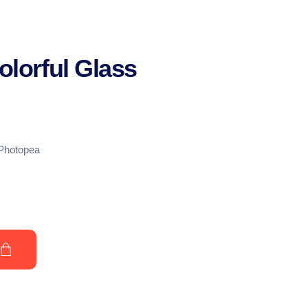
lorful Glass
 Photopea